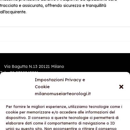
tracciata e assicurata, offrendo sicurezza e tranquillità
all’acquirente.
Via Bagutta N.13 20121 Milano
Tel.:+39 3792845891
Mobile e Whatsapp: 3792845891
Impostazioni Privacy e
Cookie
milanomuseiarteorologi.it
I NOSTRI STORES
Per fornire le migliori esperienze, utilizziamo tecnologie come i
AREA LEGALE
cookie per memorizzare e/o accedere alle informazioni del
dispositivo. Il consenso a queste tecnologie ci permetterà di
AZIENDA
elaborare dati come il comportamento di navigazione o ID
unici su questo sito. Non acconsentire o ritirare il consenso