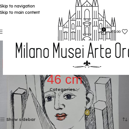
Skip to navigation
Skip to main content
0
€
0.00
Piatti in Ceramica di
Deruta Unici Quadrati
46 cm
Categories
Home
Divisione Ceramiche Artistiche Opere Uniche
Piatti in Ceramica di Deruta Unici Quadrati 46 cm
Visualizzazione di 8 risultati
Show sidebar