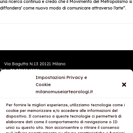
una ricerca continua e credo che il Movimento del Metropolismo si
diffondera’ come nuovo modo di comunicare attraverso l’arte”.
Via Bagutta N.13 20121 Milano
Tel.:+39 3792845891
Mobile e Whatsapp: 3792845891
Impostazioni Privacy e
Cookie
milanomuseiarteorologi.it
I NOSTRI STORES
Per fornire le migliori esperienze, utilizziamo tecnologie come i
AREA LEGALE
cookie per memorizzare e/o accedere alle informazioni del
dispositivo. Il consenso a queste tecnologie ci permetterà di
AZIENDA
elaborare dati come il comportamento di navigazione o ID
unici su questo sito. Non acconsentire o ritirare il consenso
2025
Milano Musei Arte Orologi S.R.L.S.
- PARTITA IVA: 12727570967 -
By