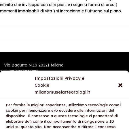
infinito che inviluppa con altri piani e i segni a forma di arco (
momenti impalpabili di vita ) si incrociano e fluttuano sul piano.
Via Bagutta N.13 20121 Milano
Tel.:+39 3792845891
Mobile e Whatsapp: 3792845891
Impostazioni Privacy e
Cookie
milanomuseiarteorologi.it
I NOSTRI STORES
Per fornire le migliori esperienze, utilizziamo tecnologie come i
AREA LEGALE
cookie per memorizzare e/o accedere alle informazioni del
dispositivo. Il consenso a queste tecnologie ci permetterà di
AZIENDA
elaborare dati come il comportamento di navigazione o ID
unici su questo sito. Non acconsentire o ritirare il consenso