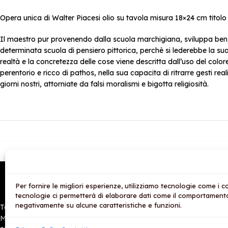
Opera unica di Walter Piacesi olio su tavola misura 18×24 cm titolo
Il maestro pur provenendo dalla scuola marchigiana, sviluppa ben 
determinata scuola di pensiero pittorica, perchè si lederebbe la sua 
realtà e la concretezza delle cose viene descritta dall’uso del color
perentorio e ricco di pathos, nella sua capacita di ritrarre gesti re
giorni nostri, attorniate da falsi moralismi e bigotta religiosità.
I N
Via Bagutta N.13 20121
Per fornire le migliori esperienze, utilizziamo tecnologie come i
Divi
Milano
tecnologie ci permetterà di elaborare dati come il comportamento 
Divi
negativamente su alcune caratteristiche e funzioni.
Tel.:+39 3792845891
Divi
Mobile e Whatsapp:
Arti