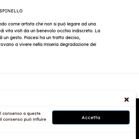
A’ SPINELLO
ndo come artista che non si può legare ad una
 di vita visti da un benevolo occhio indiscreto. La
i un gesto. Piacesi ha un tratto deciso,
 trovano a vivere nella miseria degradazione dei
A
 Il consenso a queste
o
Accetta
il consenso può influire
 Brands