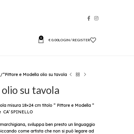
0
€
0.00
LOGIN / REGISTER
I
“Pittore e Modella olio su tavola
olio su tavola
ola misura 18×24 cm titolo ” Pittore e Modella ”
ale CA’ SPINELLO
marchigiana, sviluppa ben presto un linguaggio
piccando come artista che non si può legare ad