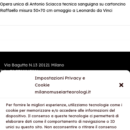
Opera unica di Antonio Sciacca tecnica sanguigna su cartoncino
Raffaello misura 50×70 cm omaggio a Leonardo da Vinci
Via Bagutta N.13 20121 Milano
Tel.:+39 3792845891
Mobile e Whatsapp: 3792845891
Impostazioni Privacy e
Cookie
milanomuseiarteorologi.it
I NOSTRI STORES
Per fornire le migliori esperienze, utilizziamo tecnologie come i
AREA LEGALE
cookie per memorizzare e/o accedere alle informazioni del
dispositivo. Il consenso a queste tecnologie ci permetterà di
AZIENDA
elaborare dati come il comportamento di navigazione o ID
unici su questo sito. Non acconsentire o ritirare il consenso