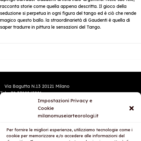
racconta storie come quella appena descritta. Il gioco della
seduzione si perpetua in ogni figura del tango ed è ciò che rende
magico questo ballo. la straordinarietà di Gaudenti è quella di
saper tradurre in pittura le sensazioni del Tango.
Via Bagutta N.13 20121 Milano
Tel.:+39 3792845891
Mobile e Whatsapp: 3792845891
Impostazioni Privacy e
Cookie
milanomuseiarteorologi.it
I NOSTRI STORES
Per fornire le migliori esperienze, utilizziamo tecnologie come i
AREA LEGALE
cookie per memorizzare e/o accedere alle informazioni del