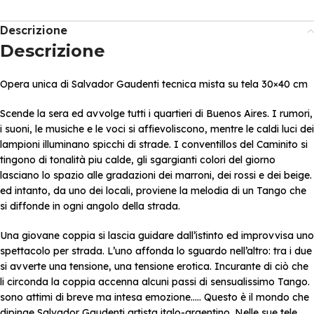
Descrizione
Descrizione
Opera unica di Salvador Gaudenti tecnica mista su tela 30×40 cm
Scende la sera ed avvolge tutti i quartieri di Buenos Aires. I rumori,
i suoni, le musiche e le voci si affievoliscono, mentre le caldi luci dei
lampioni illuminano spicchi di strade. I conventillos del Caminito si
tingono di tonalità piu calde, gli sgargianti colori del giorno
lasciano lo spazio alle gradazioni dei marroni, dei rossi e dei beige.
ed intanto, da uno dei locali, proviene la melodia di un Tango che
si diffonde in ogni angolo della strada.
Una giovane coppia si lascia guidare dall’istinto ed improvvisa uno
spettacolo per strada. L’uno affonda lo sguardo nell’altro: tra i due
si avverte una tensione, una tensione erotica. Incurante di ciò che
li circonda la coppia accenna alcuni passi di sensualissimo Tango.
sono attimi di breve ma intesa emozione….. Questo è il mondo che
dipinge Salvador Gaudenti artista italo-argentino. Nelle sue tele,