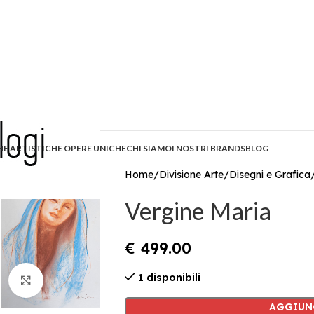
HE ARTISTICHE OPERE UNICHE
CHI SIAMO
I NOSTRI BRANDS
BLOG
Home
Divisione Arte
Disegni e Grafica
Vergine Maria
€
499.00
1 disponibili
Click to enlarge
AGGIUN