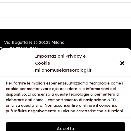
Via Bagutta N.13 20121 Milano
Tel.:+39 3792845891
Mobile e Whatsapp: 3792845891
Impostazioni Privacy e
Cookie
milanomuseiarteorologi.it
I NOSTRI STORES
Per fornire le migliori esperienze, utilizziamo tecnologie come i
AREA LEGALE
cookie per memorizzare e/o accedere alle informazioni del
dispositivo. Il consenso a queste tecnologie ci permetterà di
AZIENDA
elaborare dati come il comportamento di navigazione o ID
unici su questo sito. Non acconsentire o ritirare il consenso
2025
Milano Musei Arte Orologi S.R.L.S.
- PARTITA IVA: 12727570967 -
By
può influire negativamente su alcune caratteristiche e funzioni.
Media net
Accetta