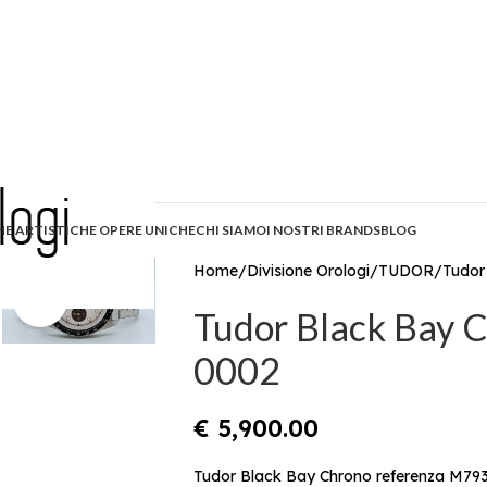
HE ARTISTICHE OPERE UNICHE
CHI SIAMO
I NOSTRI BRANDS
BLOG
Home
Divisione Orologi
TUDOR
Tudor
Click to enlarge
Tudor Black Bay
0002
€
5,900.00
Tudor Black Bay Chrono referenza M7936