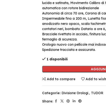
lucida e satinata, Movimento Calibro d
automatica con rotore bidirezionale
Autonomia di circa 70 ore, Corona di cari
Impermeabile fino a 200 m, Lunetta fissa
anodizzato nero opaco, scala tachimetri
contatori neri, bombato Datario a ore 6
Bracciale rivettato in acciaio, finitura l
fermaglio di sicurezza.
Orologio nuovo con pellicole mai indoss
Spedizione tracciata e assicurata.
1 disponibili
AGGIUN
Add to compare
Add to wish
Categorie:
Divisione Orologi
,
TUDOR
Share: