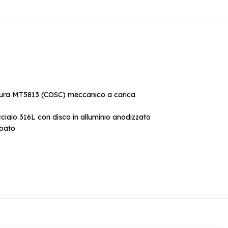
ttura MT5813 (COSC) meccanico a carica
cciaio 316L con disco in alluminio anodizzato
mbato