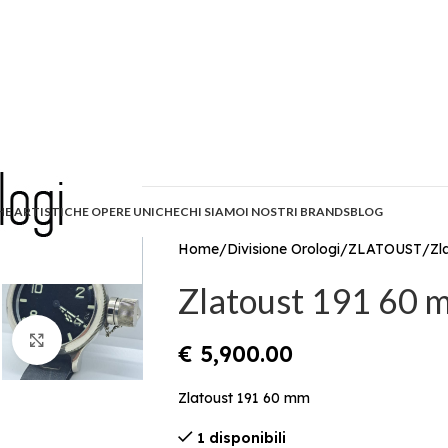
HE ARTISTICHE OPERE UNICHE
CHI SIAMO
I NOSTRI BRANDS
BLOG
Home
Divisione Orologi
ZLATOUST
Zl
Zlatoust 191 60 
Click to enlarge
€
5,900.00
Zlatoust 191 60 mm
1 disponibili