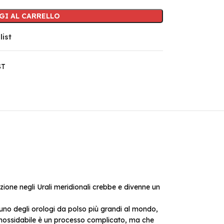
GI AL CARRELLO
list
ST
oduzione negli Urali meridionali crebbe e divenne un
È uno degli orologi da polso più grandi al mondo,
inossidabile è un processo complicato, ma che