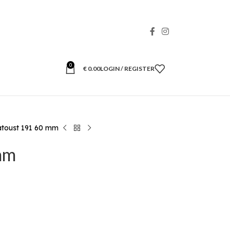
0
€
0.00
LOGIN / REGISTER
atoust 191 60 mm
mm