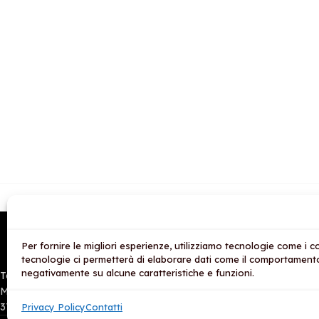
I N
Via Bagutta N.13 20121
Per fornire le migliori esperienze, utilizziamo tecnologie come i
Divi
Milano
tecnologie ci permetterà di elaborare dati come il comportamento 
Divi
negativamente su alcune caratteristiche e funzioni.
Tel.:+39 3792845891
Divi
Mobile e Whatsapp:
Arti
3792845891
Privacy Policy
Contatti