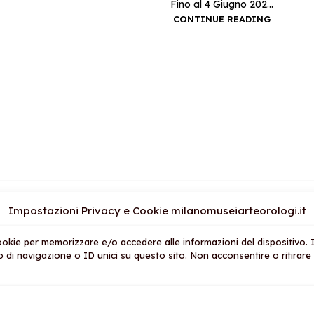
Fino al 4 Giugno 202...
CONTINUE READING
Impostazioni Privacy e Cookie milanomuseiarteorologi.it
OSTRI STORES
AREA LEGALE
AZIEND
 cookie per memorizzare e/o accedere alle informazioni del dispositivo.
sione Orologi
Condizioni del Servizio
Chi Siam
di navigazione o ID unici su questo sito. Non acconsentire o ritirare 
sione Arte
Privacy Policy
Contatti
sione Ceramiche
Politica di rimborso e reso
I Nostri
stiche