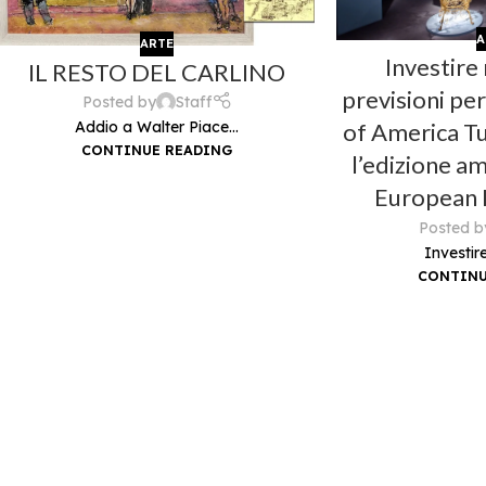
A
ARTE
Investire 
IL RESTO DEL CARLINO
previsioni per
Posted by
Staff
Addio a Walter Piace...
of America T
CONTINUE READING
l’edizione a
European F
Posted b
Investire 
CONTINU