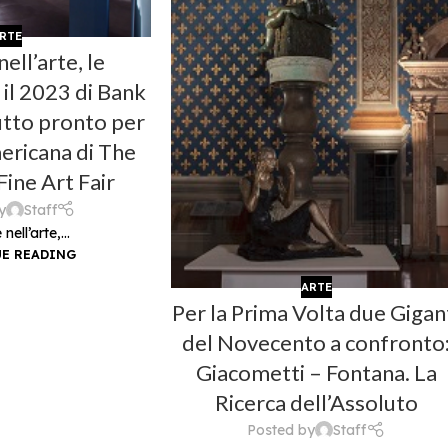
RTE
nell’arte, le
 il 2023 di Bank
utto pronto per
mericana di The
ine Art Fair
y
Staff
nell’arte,...
E READING
ARTE
Per la Prima Volta due Gigan
del Novecento a confronto
Giacometti – Fontana. La
Ricerca dell’Assoluto
Posted by
Staff