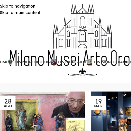
Skip to navigation
Skip to main content
OME
DIVISIONE OROLOGI
DIVISIONE ARTE
DIVISIONE CERAMIC
28
19
AGO
MAG